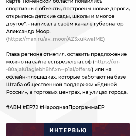
карте Тюменской области появились
спортивные объекты, построены новые дороги,
открылись детские сады, школы и многое
другое", - написал в своём канале губернатор
Александр Моор.
(
https://max.ru/av_moor/AZ3xuKwaIME
)
Глава региона отметил, оставить предложение
можно на сайте естьрезультат.рф (
https://xn-
-80ajaiu1agiebh8hf.xn--p1ai/offers/
) или на
офлайн-площадках, которые работают на базе
Штаба общественной поддержки «Единой
России», в торговых центрах, на улицах города.
#АВМ #ЕР72 #НароднаяПрограммаЕР