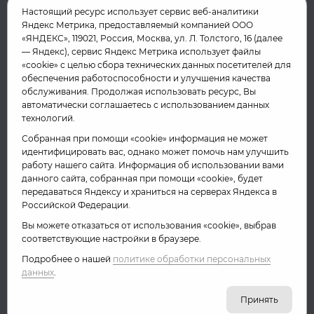
«Тюменское время».
Настоящий ресурс использует сервис веб-аналитики
Яндекс Метрика, предоставляемый компанией ООО
Редакция: 625035, Тюмень, проезд
«ЯНДЕКС», 119021, Россия, Москва, ул. Л. Толстого, 16 (далее
Геологоразведчиков, 28А
— Яндекс), сервис Яндекс Метрика использует файлы
(3452) 68-85-61
«cookie» с целью сбора технических данных посетителей для
direction@sibinformburo.ru
обеспечения работоспособности и улучшения качества
обслуживания. Продолжая использовать ресурс, Вы
Главный редактор сайта: Болдырева Л.В.
автоматически соглашаетесь с использованием данных
(3452) 68-89-26
технологий.
boldyrevalv@trtr.ru
Собранная при помощи «cookie» информация не может
идентифицировать вас, однако может помочь нам улучшить
Отдел продаж
работу нашего сайта. Информация об использовании вами
(3452) 68-89-78
данного сайта, собранная при помощи «cookie», будет
kotovaev@sibinformburo.ru
передаваться Яндексу и храниться на серверах Яндекса в
Российской Федерации.
Политика конфиденциальности
Размещение рекламы
Вы можете отказаться от использования «cookie», выбрав
соответствующие настройки в браузере.
Подробнее о нашей
политике обработки персональных
данных
.
© «Тюменское время» '26
Принять
16+