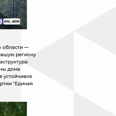
» области —
ившую региону
аструктура:
ены дома
е устойчивое
артии "Единая