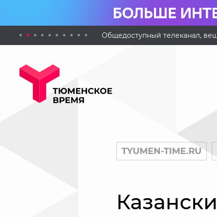
Общедоступный телеканал, вещ
TYUMEN-TIME.RU
Казански