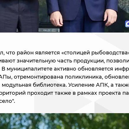
л, что район является «столицей рыбоводства
вают значительную часть продукции, позвол
. В муниципалитете активно обновляется инфр
АПы, отремонтирована поликлиника, обновл
 модульная библиотека. Усиление АПК, а такж
ерриторий проходит также в рамках проекта п
село".