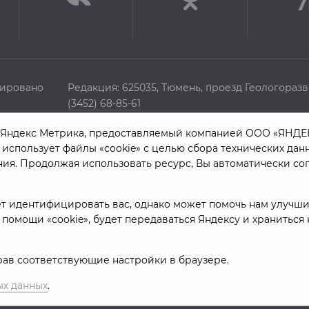
рировано
Редакция: 625035, Тюмень, проезд Геологоразв
(3452) 68-85-61
ий 14
direction@sibinformburo.ru
ндекс Метрика, предоставляемый компанией ООО «ЯНДЕКС», 
ономная
Главный редактор сайта: Болдырева Л.В.
а использует файлы «cookie» с целью сбора технических да
Тюменское
(3452) 68-89-26
ия. Продолжая использовать ресурс, Вы автоматически со
boldyrevalv@trtr.ru
Отдел продаж
т идентифицировать вас, однако может помочь нам улучши
(3452) 68-89-78
 помощи «cookie», будет передаваться Яндексу и храниться
kotovaev@sibinformburo.ru
брав соответствующие настройки в браузере.
ых данных
.