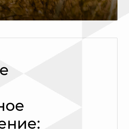
е
ное
ение: