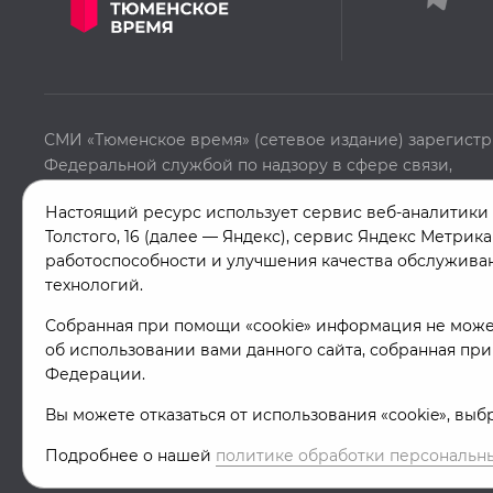
СМИ «Тюменское время» (сетевое издание) зарегист
Федеральной службой по надзору в сфере связи,
информационных технологий и массовых коммуникац
Настоящий ресурс использует сервис веб-аналитики Я
марта 2022г. серия Эл №ФС77-82958. Учредитель: Авт
Толстого, 16 (далее — Яндекс), сервис Яндекс Метрик
некоммерческая организация «Телерадиокомпания «
работоспособности и улучшения качества обслуживан
время».
технологий.
Собранная при помощи «cookie» информация не може
об использовании вами данного сайта, собранная при
Федерации.
Вы можете отказаться от использования «cookie», вы
Подробнее о нашей
политике обработки персональн
© «Тюменское время» '26