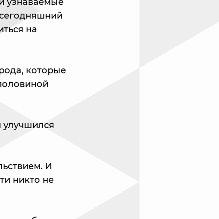
ли узнаваемые
И сегодняшний
иться на
рода, которые
 половиной
и улучшился
льствием. И
ти никто не