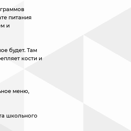
 граммов
ате питания
ем и
ое будет. Там
епляет кости и
ное меню,
та школьного