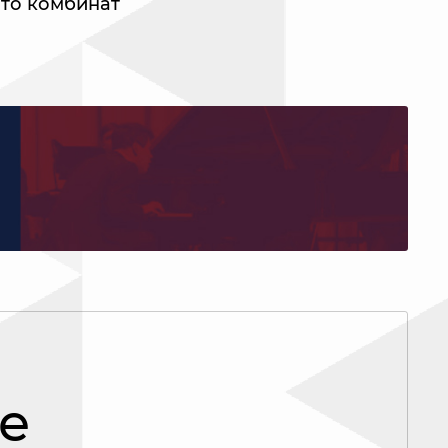
что комбинат
е