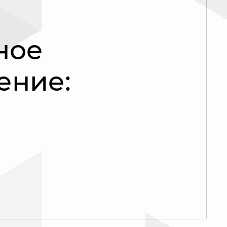
ное
ение: