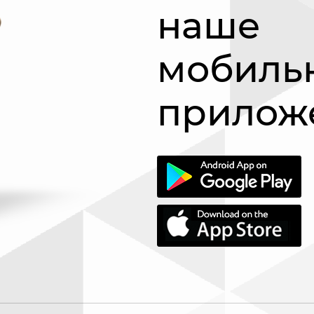
наше
мобиль
прилож