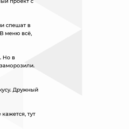
ный проект с
и спешат в
В меню всё,
 Но в
заморозили.
кусу. Дружный
 кажется, тут