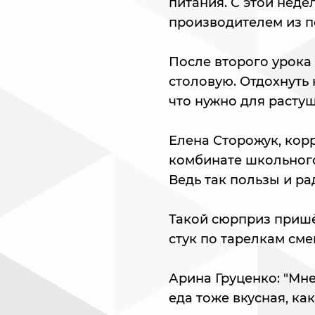
питания. С этой нед
производителем из п
После второго урока
столовую. Отдохнуть 
что нужно для расту
Елена Сторожук, кор
комбинате школьного
Ведь так пользы и ра
Такой сюрприз пришё
стук по тарелкам см
Арина Груценко: "Мне
еда тоже вкусная, как