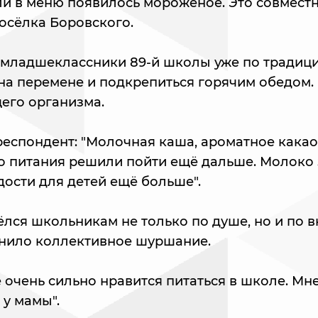
ели в меню появилось мороженое. Это совмест
осёлка Боровского.
 младшеклассники 89-й школы уже по традици
на перемене и подкрепиться горячим обедом. 
щего организма.
респондент: "Молочная каша, ароматное какао.
 питания решили пойти ещё дальше. Молоко 
дости для детей ещё больше".
лся школьникам не только по душе, но и по в
енило коллективное шуршание.
 очень сильно нравится питаться в школе. Мне
 у мамы".