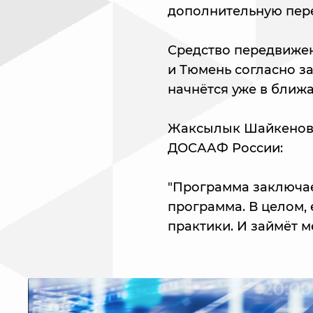
дополнительную пере
Средство передвижени
и Тюмень согласно з
начнётся уже в ближ
Жаксылык Шайкенов,
ДОСААФ России:
"Программа заключае
программа. В целом, 
практики. И займёт ме