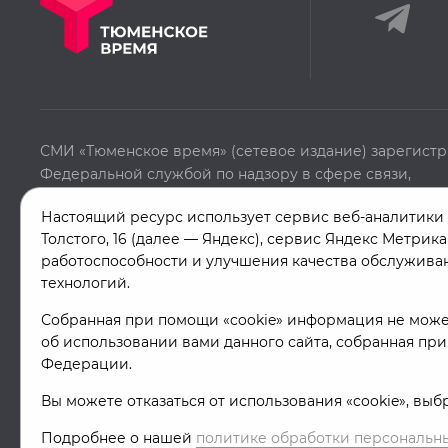
СМИ «Тюменское время» (сетевое издание) зарегист
Федеральной службой по надзору в сфере связи,
информационных технологий и массовых коммуникац
Настоящий ресурс использует сервис веб-аналитики Я
марта 2022г. серия Эл №ФС77-82958. Учредитель: Авт
Толстого, 16 (далее — Яндекс), сервис Яндекс Метрик
некоммерческая организация «Телерадиокомпания «
работоспособности и улучшения качества обслуживан
время».
технологий.
Собранная при помощи «cookie» информация не може
об использовании вами данного сайта, собранная при
Федерации.
Вы можете отказаться от использования «cookie», вы
Подробнее о нашей
политике обработки персональн
© «Тюменское время» '26