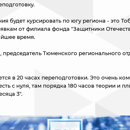
подготовку.
я будет курсировать по югу региона - это То
аявкам от филиала фонда "Защитники Отечеств
айшее время.
 председатель Тюменского регионального от
тся в 20 часах переподготовки. Это очень ко
есть с нуля, там порядка 180 часов теории и пл
сяца 3".