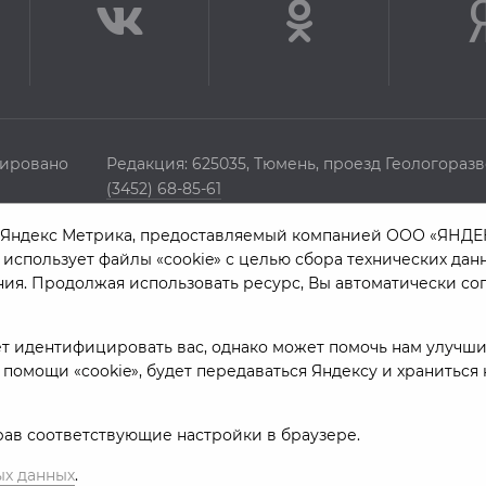
рировано
Редакция: 625035, Тюмень, проезд Геологоразв
(3452) 68-85-61
ий 14
direction@sibinformburo.ru
ндекс Метрика, предоставляемый компанией ООО «ЯНДЕКС», 
ономная
Главный редактор сайта: Болдырева Л.В.
а использует файлы «cookie» с целью сбора технических да
Тюменское
(3452) 68-89-26
ия. Продолжая использовать ресурс, Вы автоматически со
boldyrevalv@trtr.ru
Отдел продаж
т идентифицировать вас, однако может помочь нам улучши
(3452) 68-89-78
 помощи «cookie», будет передаваться Яндексу и храниться
kotovaev@sibinformburo.ru
брав соответствующие настройки в браузере.
ых данных
.