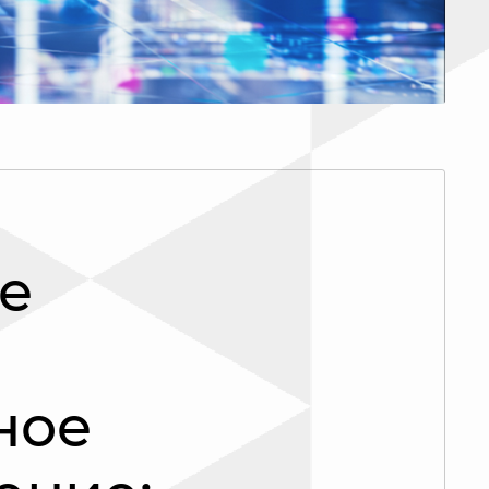
е
ное