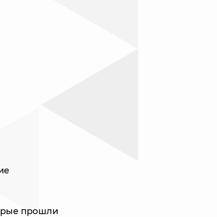
ие
торые прошли