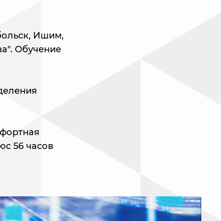
больск, Ишим,
а". Обучение
деления
мфортная
юс 56 часов