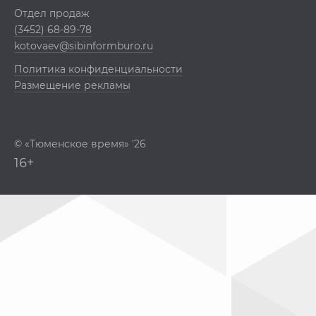
Отдел продаж
(3452) 68-89-78
kotovaev@sibinformburo.ru
Политика конфиденциальности
Размещение рекламы
© «Тюменское время» '26
16+